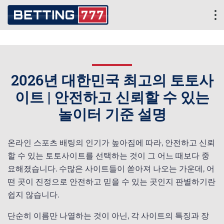
2026년 대한민국 최고의 토토사
이트 | 안전하고 신뢰할 수 있는
놀이터 기준 설명
온라인 스포츠 배팅의 인기가 높아짐에 따라, 안전하고 신뢰
할 수 있는 토토사이트를 선택하는 것이 그 어느 때보다 중
요해졌습니다. 수많은 사이트들이 쏟아져 나오는 가운데, 어
떤 곳이 진정으로 안전하고 믿을 수 있는 곳인지 판별하기란
쉽지 않습니다.
단순히 이름만 나열하는 것이 아닌, 각 사이트의 특징과 장