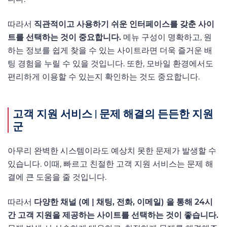
따라서
직관적이고 사용하기 쉬운 인터페이스를 갖춘 사이
트를 선택하는 것이 중요합니다.
메뉴 구성이 명확하고, 원
하는 정보를 쉽게 찾을 수 있는 사이트라면 더욱 즐거운 배
팅 경험을 누릴 수 있을 것입니다. 또한, 모바일 환경에서도
편리하게 이용할 수 있는지 확인하는 것도 중요합니다.
고객 지원 서비스 | 문제 해결의 든든한 지원
군
아무리 완벽한 시스템이라도 예상치 못한 문제가 발생할 수
있습니다. 이때, 빠르고 친절한 고객 지원 서비스는 문제 해
결에 큰 도움을 줄 것입니다.
따라서
다양한 채널 (예 | 채팅, 전화, 이메일) 을 통해 24시
간 고객 지원을 제공하는 사이트를 선택하는 것이 좋습니다.