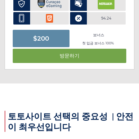
94.24
보너스
$200
첫 입금 보너스 100%
방문하기
토토사이트 선택의 중요성 | 안전
이 최우선입니다