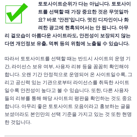
토토사이트순위가 다는 아닙니다. 토토사이
트를 선택할 때 가장 중요한 것은 무엇일까
요? 바로 ‘안전’입니다. 멋진 디자인이나 화
려한 광고에 현혹되어서는 안 됩니다. 아무
리 겉모습이 아름다운 사이트라도, 안전성이 보장되지 않는
다면 개인정보 유출, 먹튀 등의 위험에 노출될 수 있습니다.
따라서 토토사이트를 선택할 때는 반드시 사이트의 운영 기
간, 라이선스 보유 여부, 사용자 리뷰 등을 꼼꼼히 확인해야
합니다. 오랜 기간 안정적으로 운영되어 온 사이트일수록, 그
리고 공신력 있는 기관으로부터 라이선스를 취득한 사이트
일수록 안전성이 높다고 볼 수 있습니다. 또한, 다른 사용자
들의 리뷰를 통해 해당 사이트의 평판을 확인하는 것도 중요
합니다. 아무리 좋은 토토사이트 모음이라고 홍보하는 글을
보셨더라도 본인만의 선택 기준을 가지고 있는 것 또한 현명
한 것입니다.