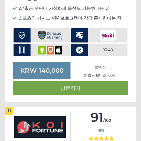
입/출금 수단에 가상화폐 옵션도 가능하다는 점
스포츠와 카지노 VIP 프로그램이 각각 존재한다는 점
93.48
보너스
KRW 140,000
첫 입금 보너스 100%
방문하기
11
91
/100
평점