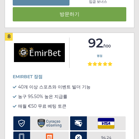
입금 보너스
방문하기
8
92
/100
평점
EMIRBET 장점
40개 이상 스포츠와 이벤트 빌더 기능
농구 95.50% 높은 지급률
매월 €50 무료 베팅 토큰
94.24