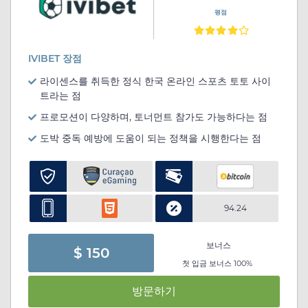
평점
IVIBET 장점
라이센스를 취득한 정식 한국 온라인 스포츠 토토 사이
트라는 점
프로모션이 다양하며, 토너먼트 참가도 가능하다는 점
도박 중독 예방에 도움이 되는 정책을 시행한다는 점
94.24
보너스
$ 150
첫 입금 보너스 100%
방문하기