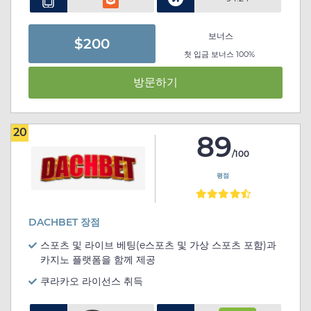
보너스
$200
첫 입금 보너스 100%
방문하기
20
89
/100
평점
DACHBET 장점
스포츠 및 라이브 베팅(e스포츠 및 가상 스포츠 포함)과
카지노 플랫폼을 함께 제공
쿠라카오 라이선스 취득